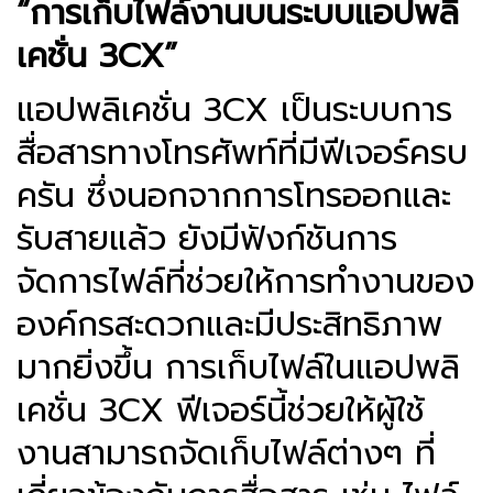
“การเก็บไฟล์งานบนระบบแอปพลิ
เคชั่น 3CX”
แอปพลิเคชั่น 3CX เป็นระบบการ
สื่อสารทางโทรศัพท์ที่มีฟีเจอร์ครบ
ครัน ซึ่งนอกจากการโทรออกและ
รับสายแล้ว ยังมีฟังก์ชันการ
จัดการไฟล์ที่ช่วยให้การทำงานของ
องค์กรสะดวกและมีประสิทธิภาพ
มากยิ่งขึ้น การเก็บไฟล์ในแอปพลิ
เคชั่น 3CX ฟีเจอร์นี้ช่วยให้ผู้ใช้
งานสามารถจัดเก็บไฟล์ต่างๆ ที่