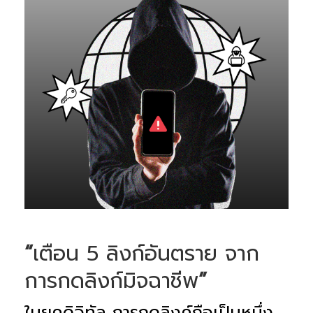
“
เตือน 5 ลิงก์อันตราย จาก
การกดลิงก์มิจฉาชีพ
”
ในยุคดิจิทัล การกดลิงค์ถือเป็นหนึ่ง